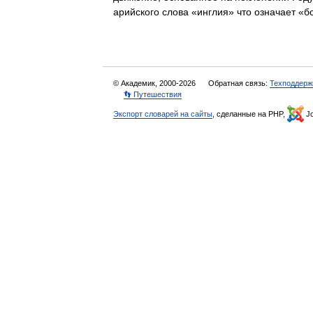
арийского слова «инглия» что означает
© Академик, 2000-2026
Обратная связь:
Техподдерж
👣 Путешествия
Экспорт словарей на сайты
, сделанные на PHP,
Jo