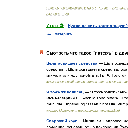
Словарь
древнерусского
языка
(
XI
-
XIV
вв
.) /
АН
СССР
.
Аванесов
.
1988
.
Игры ⚽
Нужно решить контрольную?
патерикъ
Смотреть что такое "патеръ" в дру
Цель освящает средства
— Цѣль освящае
средствъ... Цѣль освѣщаетъ средства. Бр
кинжалу или яду прибѣгать. Гр. А. Толст
фразеологический словарь Михельсона (оригинальна
Я тоже живописец
— Я тоже живописецъ. 
мнѣ нестерпима... Anch’io sono pittore. Я 
Nein! die Empfindung fassen nicht Die Stü
словарь Михельсона (оригинальная орфография)
Сварожий круг
— Инглиизм направление 
движение, основанное на поклонении Роду