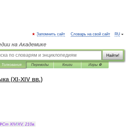
Запомнить сайт
Словарь на свой сайт
RU
едии на Академике
Найти!
Толкования
Переводы
Книги
Игры ⚽
а (XI-XIV вв.)
ФСт
XIV
/
XV
,
210в
.