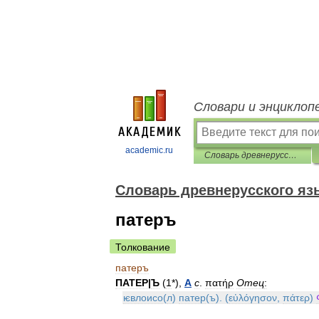
Словари и энциклоп
academic.ru
Словарь древнерусского языка (XI-XIV вв.)
Словарь древнерусского язык
патеръ
Толкование
патеръ
ПАТЕР
|
Ъ
(
1
*),
А
с
.
πατήρ
Отец
:
ѥвлоисо
(
л
)
патер
(
ъ
). (
εὐλόγησον
,
πάτερ
)