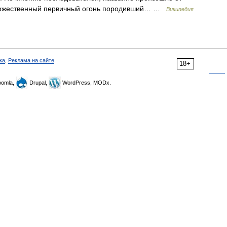
 «божественный первичный огонь породивший… …
Википедия
ка
,
Реклама на сайте
18+
omla,
Drupal,
WordPress, MODx.