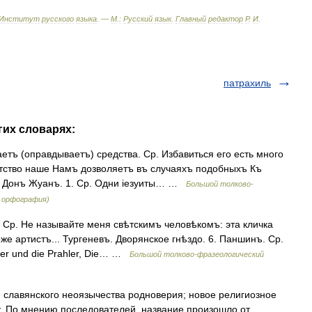
Институт
русского
языка
. —
М
.
:
Русский
язык
.
Главный
редактор
Р
.
И
.
патрахиль
гих словарях:
тъ (оправдываетъ) средства. Ср. Избавиться его есть много
атство наше Намъ дозволяетъ въ случаяхъ подобныхъ Къ
ой. Донъ Жуанъ. 1. Ср. Одни іезуиты… …
Большой толково-
я орфография)
Ср. Не называйте меня свѣтскимъ человѣкомъ: эта кличка
тоже артистъ... Тургеневъ. Дворянское гнѣздо. 6. Паншинъ. Ср.
mper und die Prahler, Die… …
Большой толково-фразеологический
славянского неоязычества родноверия; новое религиозное
. По мнению последователей, название произошло от